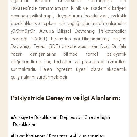
eğitimini İstanbul Üniversitesi Cerrahpaşa Tıp
Fakültesi'nde tamamlamıştır. Klinik ve akademik kariyeri
boyunca psikoterapi, duygudurum bozuklukları, psikotik
bozukluklar ve toplum ruh sağlığı alanlarında çalışmalar
yürütmüştür. Avrupa Bilişsel Davranışçı Psikoterapiler
Derneği (EABCT) tarafından sertifikalandırılmış Bilişsel
Davranışçı Terapi (BDT) psikoterapisti olan Doç. Dr. Sıla
Yazar, danışanlarına bilimsel temelli psikiyatrik
değerlendirme, ilaç tedavileri ve psikoterapi hizmetleri
sunmaktadır. Halen öğretim üyesi olarak akademik
çalışmalarını sürdürmektedir.
Psikiyatride Deneyim ve İlgi Alanlarım:
Anksiyete Bozuklukları, Depresyon, Stresle İlişkili
Bozukluklar
Hayat Krizlerinin ( Boşanma, evlilik, iş sorunları ,