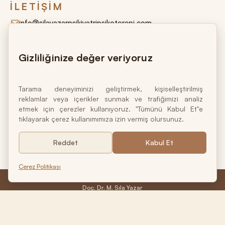
İLETIŞIM
info@silayazarpsikiyatripsikoterapi.com
+90 544 464 15 17
Gizliliğinize değer veriyoruz
Harbiye Mah. Valikonağı Cad. Marmara Apt. No:16 Kat:1
D:2 34367 Nişantaşı – Şişli / İstanbul
Tarama deneyiminizi geliştirmek, kişiselleştirilmiş
reklamlar veya içerikler sunmak ve trafiğimizi analiz
etmek için çerezler kullanıyoruz. "Tümünü Kabul Et"e
tıklayarak çerez kullanımımıza izin vermiş olursunuz.
Ruh sağlığı bedensel ve ruhsal olarak bütüncül
Reddet
Kabul Et
iyilik halinin temelidir.
Çerez Politikası
Doç. Dr. M. Sıla Yazar
Psikiyatrist • Psikoterapist
© 2026 Doç. Dr. M. Sıla Yazar. Tüm hakları saklıdır.