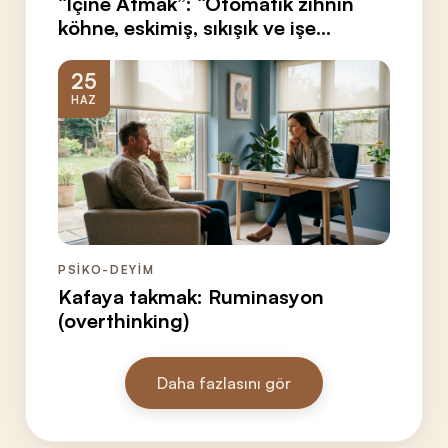
“İçine Atmak”: “Otomatik zihnin
köhne, eskimiş, sıkışık ve işe
yaramaz güvenlik alanı”
25
HAZ
PSİKO-DEYİM
Kafaya takmak: Ruminasyon
(overthinking)
Daha fazlasını gör