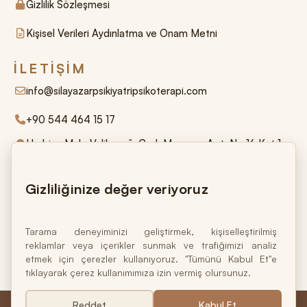
Gizlilik Sözleşmesi
Kişisel Verileri Aydınlatma ve Onam Metni
İLETIŞIM
info@silayazarpsikiyatripsikoterapi.com
+90 544 464 15 17
Harbiye Mah. Valikonağı Cad. Marmara Apt. No:16 Kat:1
D:2 34367 Nişantaşı – Şişli / İstanbul
Gizliliğinize değer veriyoruz
Tarama deneyiminizi geliştirmek, kişiselleştirilmiş
Ruh sağlığı bedensel ve ruhsal olarak bütüncül
reklamlar veya içerikler sunmak ve trafiğimizi analiz
iyilik halinin temelidir.
etmek için çerezler kullanıyoruz. "Tümünü Kabul Et"e
tıklayarak çerez kullanımımıza izin vermiş olursunuz.
Reddet
Kabul Et