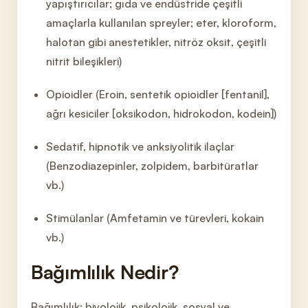
yapıştırıcılar; gıda ve endüstride çeşitli
amaçlarla kullanılan spreyler; eter, kloroform,
halotan gibi anestetikler, nitröz oksit, çeşitli
nitrit bileşikleri)
Opioidler (Eroin, sentetik opioidler [fentanil],
ağrı kesiciler [oksikodon, hidrokodon, kodein])
Sedatif, hipnotik ve anksiyolitik ilaçlar
(Benzodiazepinler, zolpidem, barbitüratlar
vb.)
Stimülanlar (Amfetamin ve türevleri, kokain
vb.)
Bağımlılık Nedir?
Bağımlılık; biyolojik, psikolojik, sosyal ve