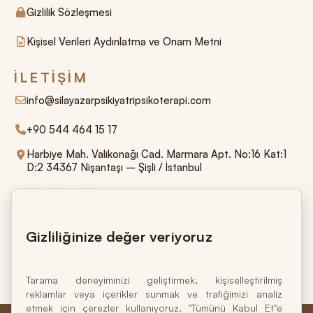
Gizlilik Sözleşmesi
Kişisel Verileri Aydınlatma ve Onam Metni
İLETIŞIM
info@silayazarpsikiyatripsikoterapi.com
+90 544 464 15 17
Harbiye Mah. Valikonağı Cad. Marmara Apt. No:16 Kat:1
D:2 34367 Nişantaşı – Şişli / İstanbul
Gizliliğinize değer veriyoruz
Ruh sağlığı bedensel ve ruhsal olarak bütüncül
iyilik halinin temelidir.
Tarama deneyiminizi geliştirmek, kişiselleştirilmiş
reklamlar veya içerikler sunmak ve trafiğimizi analiz
etmek için çerezler kullanıyoruz. "Tümünü Kabul Et"e