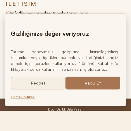
İLETIŞIM
info@silayazarpsikiyatripsikoterapi.com
+90 544 464 15 17
Gizliliğinize değer veriyoruz
Harbiye Mah. Valikonağı Cad. Marmara Apt. No:16 Kat:1
D:2 34367 Nişantaşı – Şişli / İstanbul
Tarama deneyiminizi geliştirmek, kişiselleştirilmiş
reklamlar veya içerikler sunmak ve trafiğimizi analiz
etmek için çerezler kullanıyoruz. "Tümünü Kabul Et"e
tıklayarak çerez kullanımımıza izin vermiş olursunuz.
Ruh sağlığı bedensel ve ruhsal olarak bütüncül
Reddet
Kabul Et
iyilik halinin temelidir.
Çerez Politikası
Doç. Dr. M. Sıla Yazar
Psikiyatrist • Psikoterapist
© 2026 Doç. Dr. M. Sıla Yazar. Tüm hakları saklıdır.