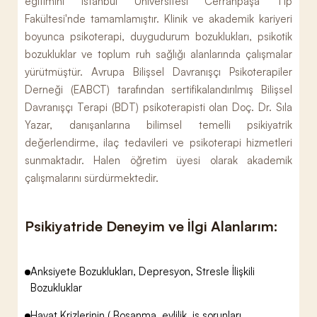
eğitimini İstanbul Üniversitesi Cerrahpaşa Tıp
Fakültesi'nde tamamlamıştır. Klinik ve akademik kariyeri
boyunca psikoterapi, duygudurum bozuklukları, psikotik
bozukluklar ve toplum ruh sağlığı alanlarında çalışmalar
yürütmüştür. Avrupa Bilişsel Davranışçı Psikoterapiler
Derneği (EABCT) tarafından sertifikalandırılmış Bilişsel
Davranışçı Terapi (BDT) psikoterapisti olan Doç. Dr. Sıla
Yazar, danışanlarına bilimsel temelli psikiyatrik
değerlendirme, ilaç tedavileri ve psikoterapi hizmetleri
sunmaktadır. Halen öğretim üyesi olarak akademik
çalışmalarını sürdürmektedir.
Psikiyatride Deneyim ve İlgi Alanlarım:
Anksiyete Bozuklukları, Depresyon, Stresle İlişkili
Bozukluklar
Hayat Krizlerinin ( Boşanma, evlilik, iş sorunları ,