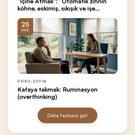
“İçine Atmak”: “Otomatik zihnin
köhne, eskimiş, sıkışık ve işe
yaramaz güvenlik alanı”
25
HAZ
PSİKO-DEYİM
Kafaya takmak: Ruminasyon
(overthinking)
Daha fazlasını gör