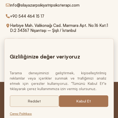
info@silayazarpsikiyatripsikoterapi.com
+90 544 464 15 17
Harbiye Mah. Valikonağı Cad. Marmara Apt. No:16 Kat:1
D:2 34367 Nişantaşı – Şişli / İstanbul
Gizliliğinize değer veriyoruz
Ruh sağlığı bedensel ve ruhsal olarak bütüncül
iyilik halinin temelidir.
Tarama deneyiminizi geliştirmek, kişiselleştirilmiş
reklamlar veya içerikler sunmak ve trafiğimizi analiz
etmek için çerezler kullanıyoruz. "Tümünü Kabul Et"e
tıklayarak çerez kullanımımıza izin vermiş olursunuz.
Doç. Dr. M. Sıla Yazar
Psikiyatrist • Psikoterapist
Reddet
Kabul Et
© 2026 Doç. Dr. M. Sıla Yazar. Tüm hakları saklıdır.
Çerez Politikası
Tasarım:
İdel Yazılım